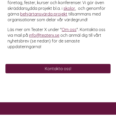
företag
, fester, kurser och konferenser.
Vi
gör även
skräddarsydda projekt
bl.a. i
skolor
, och genomför
gärna
behjärtansvärda projekt
tillsammans med
organisationer som delar vår värdegrund!
Läs mer om Teater X under "
Om oss
". Kontakta oss
via mail på
info@teaterx.se
och anmäl dig till vårt
nyhetsbrev (se nedan) för de senaste
uppdateringarna!
Kontakta oss!