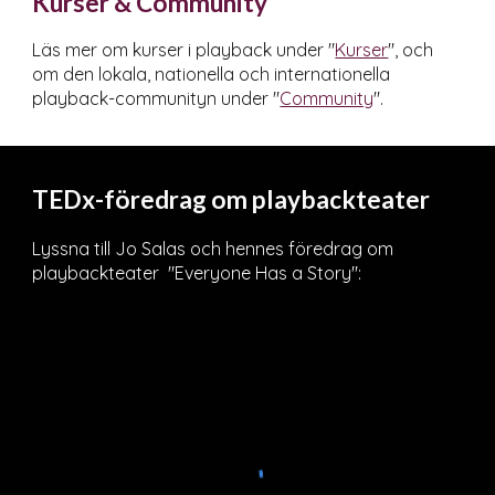
Kurser & Community
Läs mer om kurser i playback under "
Kurser
", och
om den lokala, nationella och internationella
playback-communityn under "
Community
".
TEDx-föredrag om playbackteater
Lyssna till Jo Salas och hennes föredrag om
playbackteater "Everyone Has a Story":