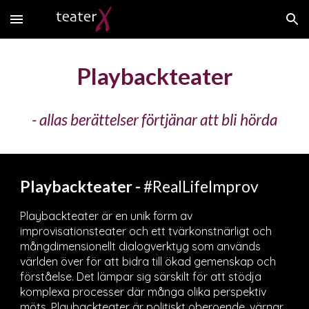
Skip to main content
Skip to navigation
Playbackteater
- allas berättelser förtjänar att bli hörda
Playbackteater -
#RealLifeImprov
Playbackteater
är en unik form av
improvisationsteater och ett tvärkonstnärligt och
mångdimensionellt dialogverktyg som används
världen över för att bidra till ökad gemenskap och
förståelse. Det lämpar sig särskilt för att stödja
komplexa processer där många olika perspektiv
möts. Playbackteater är
politiskt oberoende, värnar