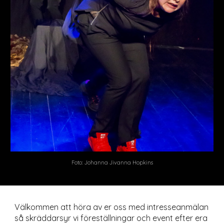
Foto: Johanna Jivanna Hopkins
Välkommen att höra av er
oss med intresseanmä
lan
så skräddarsyr vi föreställningar och event efter era